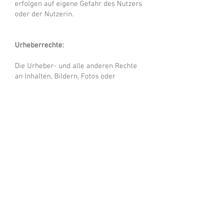
erfolgen auf eigene Gefahr des Nutzers
oder der Nutzerin.
Urheberrechte:
Die Urheber- und alle anderen Rechte
an Inhalten, Bildern, Fotos oder
anderen Dateien auf der Website
gehören ausschliesslich der Firma
Lehmann + Partner Gartenbau AG
oder
den speziell genannten Rechtsinhabern.
Für die Reproduktion jeglicher
Elemente ist die schriftliche
Zustimmung der Urheberrechtsträger
im Voraus einzuholen.